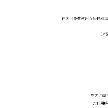
住客可免費使用五個包租湯
（※
館内に朝
ご利用時