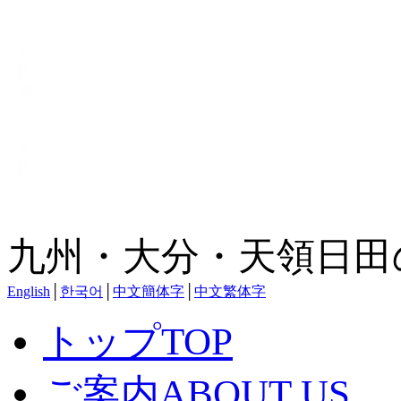
九州・大分・天領日田
English
│
한국어
│
中文簡体字
│
中文繁体字
トップ
TOP
ご案内
ABOUT US